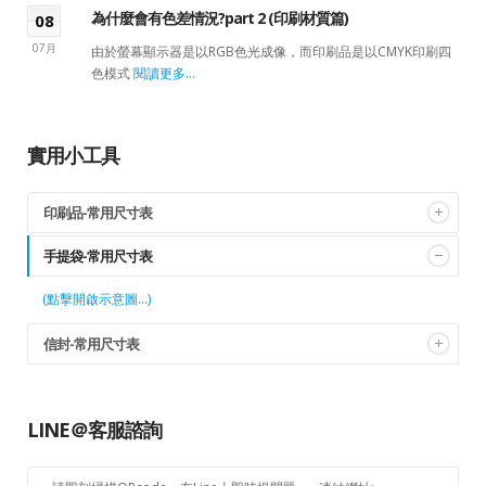
為什麼會有色差情況?part 2 (印刷材質篇)
08
07月
由於螢幕顯示器是以RGB色光成像，而印刷品是以CMYK印刷四
色模式
閱讀更多...
實用小工具
印刷品-常用尺寸表
(點擊開啟示意圖...)
手提袋-常用尺寸表
(點擊開啟示意圖...)
信封-常用尺寸表
(點擊開啟示意圖...)
LINE＠客服諮詢