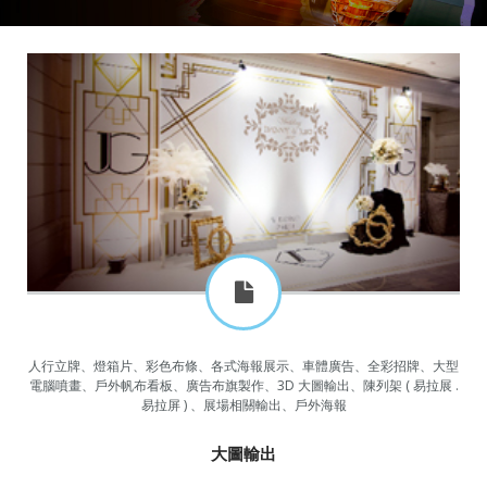
人行立牌、燈箱片、彩色布條、各式海報展示、車體廣告、全彩招牌、大型
電腦噴畫、戶外帆布看板、廣告布旗製作、3D 大圖輸出、陳列架 ( 易拉展 .
易拉屏 ) 、展場相關輸出、戶外海報
大圖輸出